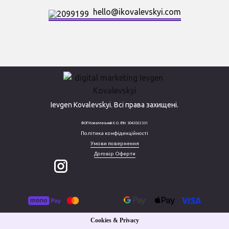
hello@ikovalevskyi.com
Ievgen Kovalevskyi. Всі права захищені.
ФОП Ковалевський Є.О. ІПН: 3042022331
Політика конфіденційності
Умови повернення
Договір Оферти
Cookies & Privacy
Cookies & Privacy
Сайт працює на