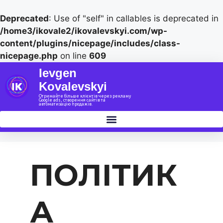
Deprecated
: Use of "self" in callables is deprecated in
/home3/ikovale2/ikovalevskyi.com/wp-
content/plugins/nicepage/includes/class-
nicepage.php
on line
609
Ievgen
Kovalevskyi
Отримайте більше клієнтів через рекламу
Google ads, створення сайтів та
автоматизацію продажів.
ПОЛІТИК
А