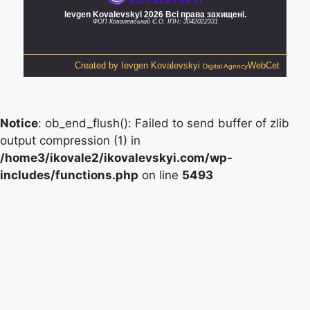
Ievgen Kovalevskyi 2026 Всі права захищені.
ФОП Ковалевський Є.О. ІПН: 3042022331
Created by
Ievgen Kovalevskyi
WebCet
Digital Agency
Notice
: ob_end_flush(): Failed to send buffer of zlib
output compression (1) in
/home3/ikovale2/ikovalevskyi.com/wp-
includes/functions.php
on line
5493